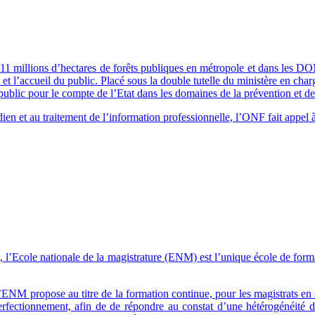
11 millions d’hectares de forêts publiques en métropole et dans les DOM.
 et l’accueil du public. Placé sous la double tutelle du ministère en char
ublic pour le compte de l’Etat dans les domaines de la prévention et de 
otidien et au traitement de l’information professionnelle, l’ONF fait app
8, l’Ecole nationale de la magistrature (ENM) est l’unique école de forma
’ENM propose au titre de la formation continue, pour les magistrats e
erfectionnement, afin de de répondre au constat d’une hétérogénéité 