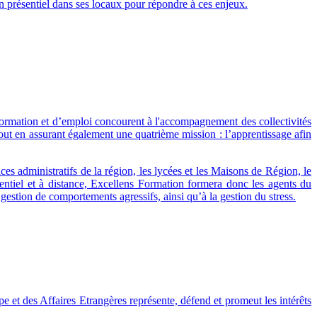
n présentiel dans ses locaux pour répondre à ces enjeux.
 formation et d’emploi concourent à l'accompagnement des collectivités
 tout en assurant également une quatrième mission : l’apprentissage afin
ces administratifs de la région, les lycées et les Maisons de Région, le
ntiel et à distance, Excellens Formation formera donc les agents du
 gestion de comportements agressifs, ainsi qu’à la gestion du stress.
 et des Affaires Etrangères représente, défend et promeut les intérêts