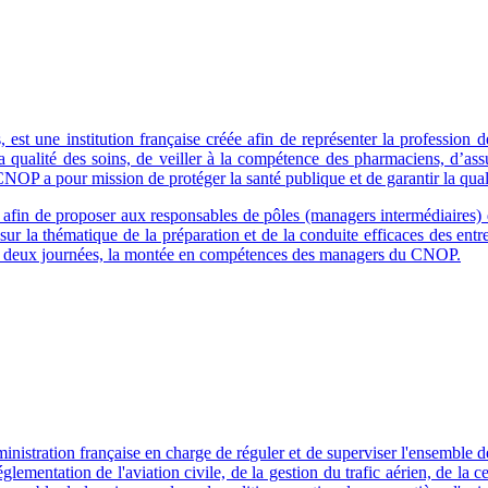
t une institution française créée afin de représenter la profession de
a qualité des soins, de veiller à la compétence des pharmaciens, d’ass
CNOP a pour mission de protéger la santé publique et de garantir la qual
in de proposer aux responsables de pôles (managers intermédiaires) d
ur la thématique de la préparation et de la conduite efficaces des ent
e à deux journées, la montée en compétences des managers du CNOP.
istration française en charge de réguler et de superviser l'ensemble de l
églementation de l'aviation civile, de la gestion du trafic aérien, de la 