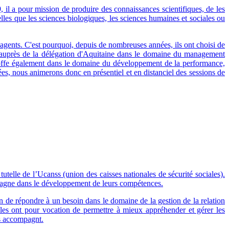
il a pour mission de produire des connaissances scientifiques, de les
elles que les sciences biologiques, les sciences humaines et sociales ou
agents. C'est pourquoi, depuis de nombreuses années, ils ont choisi de
ffeauprès de la délégation d'Aquitaine dans le domaine du management
toffe également dans le domaine du développement de la performance,
es, nous animerons donc en présentiel et en distanciel des sessions de
utelle de l’Ucanss (union des caisses nationales de sécurité sociales).
compagne dans le développement de leurs compétences.
in de répondre à un besoin dans le domaine de la gestion de la relation
lles ont pour vocation de permettre à mieux appréhender et gérer les
les accompagnt.