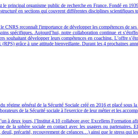
le principal organisme public de recherche en France. Fondé en 1939, 
tructuré en sections qui couvrent différentes disciplines scientifiques t
, le CNRS reconnaît l'importance de développer les compétences de ses 
oins spécifiques. Aujourd’hui, notre collaboration continue et s’éto
ers souhaitant développer leurs compétences en coaching. L’offre s’é
 (RPS) grâce à une attitude bienveillante. Durant les 4 prochaines anné
du régime général de la Sécurité Sociale créé en 2016 et placé sous la t
laborateurs de la Sécurité sociale à l'exercice de leur métier et les ac
’un à deux jours, l’Institut 4.10 collabore avec Excellens Formation af
sme de la sphère sociale en contact avec les usagers ou partenaires. E
ité, deuil, précarité, recouvrement de créances…) ainsi que le stress qui 