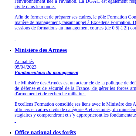
l'environnement liée à l'aviation. La DGAC est également respon
civile dans le monde.
Afin de former et de préparer ses cadres, le pôle Formation Con
matière de management, faisant appel à Excellens Formation. D
sessions de formations au management courtes (de 0,5j à 2j) con
Ministère des Armées
Actualités
05/04/2023
Fondamentaux du management
Le Ministère des Armées est un acteur clé de la politique de déf
de défense et de sécurité de la France, de gérer les forces ar
d'armement et de recherche militaire.
Excellens Formation consolide ses liens avec le Ministère des
officiers et cadres civils de catégorie A et assimilés, du minist
stagiaires y comprendront et s’y approprieront les fondamentaux
Office national des forêts