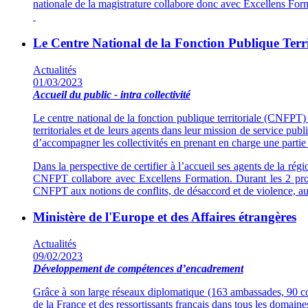
nationale de la magistrature collabore donc avec Excellens Form
Le Centre National de la Fonction Publique Terri
Actualités
01/03/2023
Accueil du public - intra collectivité
Le centre national de la fonction publique territoriale (CNFPT)
territoriales et de leurs agents dans leur mission de service pu
d’accompagner les collectivités en prenant en charge une partie 
Dans la perspective de certifier à l’accueil ses agents de la ré
CNFPT collabore avec Excellens Formation. Durant les 2 proch
CNFPT aux notions de conflits, de désaccord et de violence, aux d
Ministère de l'Europe et des Affaires étrangères
Actualités
09/02/2023
Développement de compétences d’encadrement
Grâce à son large réseaux diplomatique (163 ambassades, 90 cons
de la France et des ressortissants français dans tous les domaine