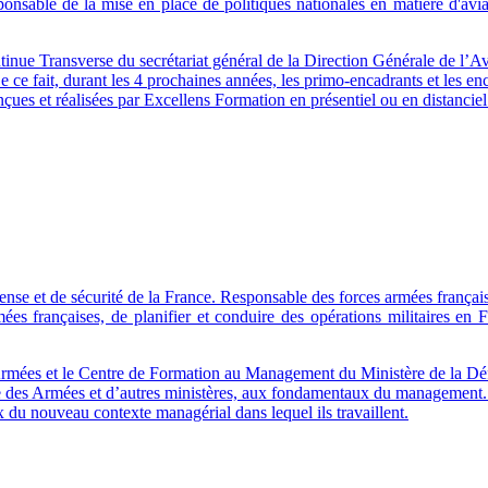
sable de la mise en place de politiques nationales en matière d'aviatio
tinue Transverse du secrétariat général de la Direction Générale de l’
e ce fait, durant les 4 prochaines années, les primo-encadrants et le
çues et réalisées par Excellens Formation en présentiel ou en distanciel
ense et de sécurité de la France. Responsable des forces armées française
mées françaises, de planifier et conduire des opérations militaires en
 Armées et le Centre de Formation au Management du Ministère de la Dé
ère des Armées et d’autres ministères, aux fondamentaux du management. Pa
 du nouveau contexte managérial dans lequel ils travaillent.