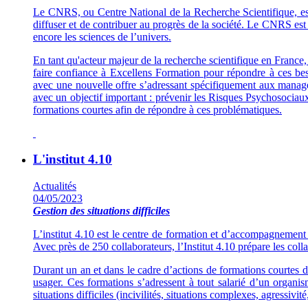
Le CNRS, ou Centre National de la Recherche Scientifique, est 
diffuser et de contribuer au progrès de la société. Le CNRS est s
encore les sciences de l’univers.
En tant qu'acteur majeur de la recherche scientifique en France
faire confiance à Excellens Formation pour répondre à ces bes
avec une nouvelle offre s’adressant spécifiquement aux manag
avec un objectif important : prévenir les Risques Psychosociaux
formations courtes afin de répondre à ces problématiques.
L'institut 4.10
Actualités
04/05/2023
Gestion des situations difficiles
L’institut 4.10 est le centre de formation et d’accompagnement 
Avec près de 250 collaborateurs, l’Institut 4.10 prépare les col
Durant un an et dans le cadre d’actions de formations courtes d
usager. Ces formations s’adressent à tout salarié d’un organi
situations difficiles (incivilités, situations complexes, agressiv