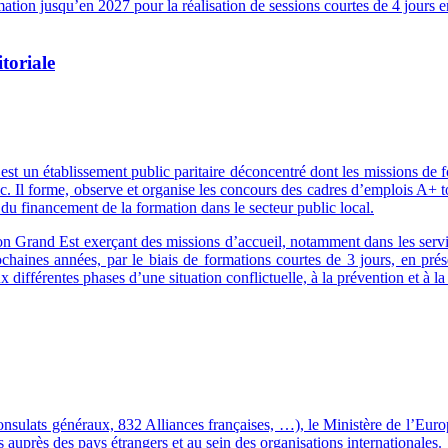
ation jusqu’en 2027 pour la réalisation de sessions courtes de 4 jours e
toriale
 est un établissement public paritaire déconcentré dont les missions de
blic. Il forme, observe et organise les concours des cadres d’emplois A+
du financement de la formation dans le secteur public local.
gion Grand Est exerçant des missions d’accueil, notamment dans les servi
aines années, par le biais de formations courtes de 3 jours, en prése
ifférentes phases d’une situation conflictuelle, à la prévention et à la
ulats généraux, 832 Alliances françaises, …), le Ministère de l’Europe
s auprès des pays étrangers et au sein des organisations internationales.