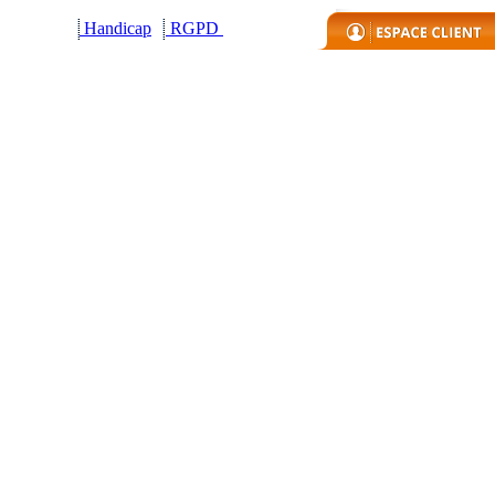
Handicap
R
GPD