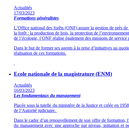
Actualités
17/03/2023
Formations généralistes
L’Office national des forêts (ONF) assure la gestion de près de 
la forêt : la production de bois, la protection de l’environnement
de l’écologie, l’ONF réalise également des missions de service p
Dan
s le but de former ses agents à la prise d’initiatives au qu
réalisation de ces formations.
Ecole nationale de la magistrature (ENM)
Actualités
16/03/2023
Les fondamentaux du management
Placée sous la tutelle du ministère de la Justice et créée en 195
de l’Autorité judiciaire.
Dans le cadre d’un renouvellement de son offre de formation, l
du management avec une approche par niveau, initiation et p