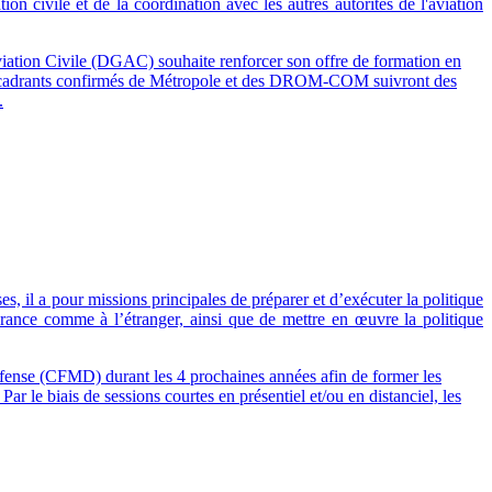
n civile et de la coordination avec les autres autorités de l'aviation
Aviation Civile (DGAC) souhaite renforcer son offre de formation en
s encadrants confirmés de Métropole et des DROM-COM suivront des
.
s, il a pour missions principales de préparer et d’exécuter la politique
 France comme à l’étranger, ainsi que de mettre en œuvre la politique
fense (CFMD) durant les 4 prochaines années afin de former les
r le biais de sessions courtes en présentiel et/ou en distanciel, les