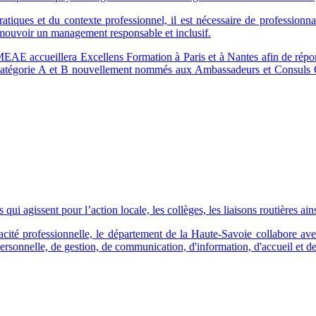
atiques et du contexte professionnel, il est nécessaire de professionna
romouvoir un management responsable et inclusif.
MEAE accueillera Excellens Formation à Paris et à Nantes afin de répon
 catégorie A et B nouvellement nommés aux Ambassadeurs et Consuls Gé
agissent pour l’action locale, les collèges, les liaisons routières ainsi 
cité professionnelle, le département de la Haute-Savoie collabore ave
rsonnelle, de gestion, de communication, d'information, d'accueil et de 