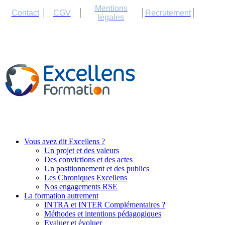
Cookies management panel
Mentions
Contact
CGV
Recrutement
légales
Vous avez dit Excellens ?
Un projet et des valeurs
Des convictions et des actes
Un positionnement et des publics
Les Chroniques Excellens
Nos engagements RSE
La formation autrement
INTRA et INTER Complémentaires ?
Méthodes et intentions pédagogiques
Evaluer et évoluer