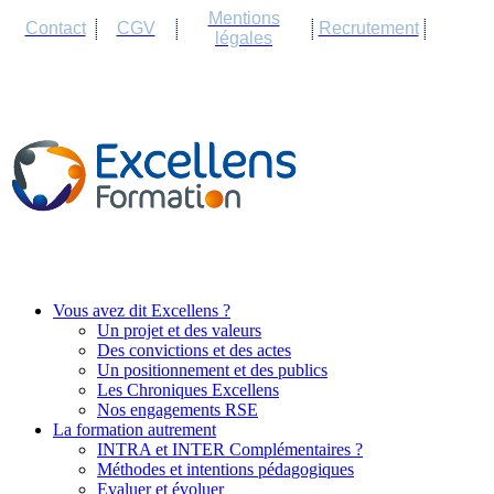
Cookies management panel
Mentions
Contact
CGV
Recrutement
légales
Vous avez dit Excellens ?
Un projet et des valeurs
Des convictions et des actes
Un positionnement et des publics
Les Chroniques Excellens
Nos engagements RSE
La formation autrement
INTRA et INTER Complémentaires ?
Méthodes et intentions pédagogiques
Evaluer et évoluer