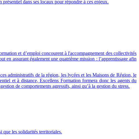
n présentiel dans ses locaux pour répondre à ces enjeux.
 formation et d’emploi concourent à l'accompagnement des collectivités
 tout en assurant également une quatrième mission : l’apprentissage afin
ces administratifs de la région, les lycées et les Maisons de Région, le
ntiel et à distance, Excellens Formation formera donc les agents du
 gestion de comportements agressifs, ainsi qu’à la gestion du stress.
que les solidarités territoriales.