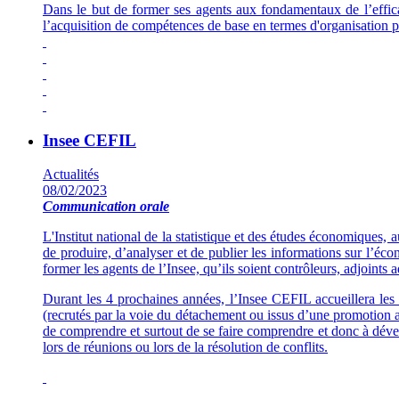
Dans le but de former ses agents aux fondamentaux de l’effica
l’acquisition de compétences de base en termes d'organisation pe
Insee CEFIL
Actualités
08/02/2023
Communication orale
L'Institut national de la statistique et des études économiques,
de produire, d’analyser et de publier les informations sur l’éc
former les agents de l’Insee, qu’ils soient contrôleurs, adjoints
Durant les 4 prochaines années, l’Insee CEFIL accueillera les 
(recrutés par la voie du détachement ou issus d’une promotion a
de comprendre et surtout de se faire comprendre et donc à dével
lors de réunions ou lors de la résolution de conflits.