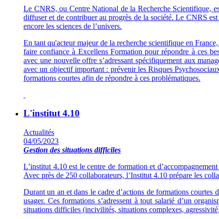
Le CNRS, ou Centre National de la Recherche Scientifique, est 
diffuser et de contribuer au progrès de la société. Le CNRS est s
encore les sciences de l’univers.
En tant qu'acteur majeur de la recherche scientifique en France
faire confiance à Excellens Formation pour répondre à ces bes
avec une nouvelle offre s’adressant spécifiquement aux manag
avec un objectif important : prévenir les Risques Psychosociaux
formations courtes afin de répondre à ces problématiques.
L'institut 4.10
Actualités
04/05/2023
Gestion des situations difficiles
L’institut 4.10 est le centre de formation et d’accompagnement 
Avec près de 250 collaborateurs, l’Institut 4.10 prépare les col
Durant un an et dans le cadre d’actions de formations courtes d
usager. Ces formations s’adressent à tout salarié d’un organi
situations difficiles (incivilités, situations complexes, agressiv