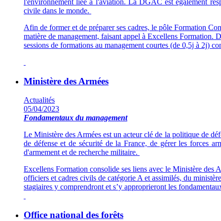
l'environnement liée à l'aviation. La DGAC est également respon
civile dans le monde.
Afin de former et de préparer ses cadres, le pôle Formation Con
matière de management, faisant appel à Excellens Formation. D
sessions de formations au management courtes (de 0,5j à 2j) con
Ministère des Armées
Actualités
05/04/2023
Fondamentaux du management
Le Ministère des Armées est un acteur clé de la politique de déf
de défense et de sécurité de la France, de gérer les forces ar
d'armement et de recherche militaire.
Excellens Formation consolide ses liens avec le Ministère des
officiers et cadres civils de catégorie A et assimilés, du minist
stagiaires y comprendront et s’y approprieront les fondamentaux
Office national des forêts