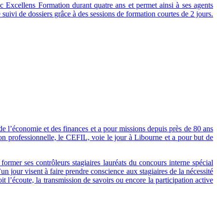
c Excellens Formation durant quatre ans et permet ainsi à ses agents
suivi de dossiers grâce à des sessions de formation courtes de 2 jours.
 de l’économie et des finances et a pour missions depuis près de 80 ans
ion professionnelle, le CEFIL, voie le jour à Libourne et a pour but de
ormer ses contrôleurs stagiaires lauréats du concours interne spécial
 jour visent à faire prendre conscience aux stagiaires de la nécessité
l’écoute, la transmission de savoirs ou encore la participation active