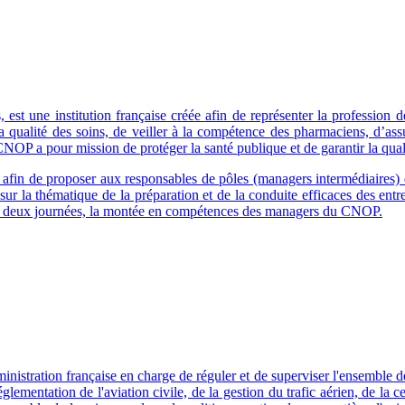
t une institution française créée afin de représenter la profession de
a qualité des soins, de veiller à la compétence des pharmaciens, d’ass
CNOP a pour mission de protéger la santé publique et de garantir la qual
in de proposer aux responsables de pôles (managers intermédiaires) d
ur la thématique de la préparation et de la conduite efficaces des ent
e à deux journées, la montée en compétences des managers du CNOP.
istration française en charge de réguler et de superviser l'ensemble de l
églementation de l'aviation civile, de la gestion du trafic aérien, de la 