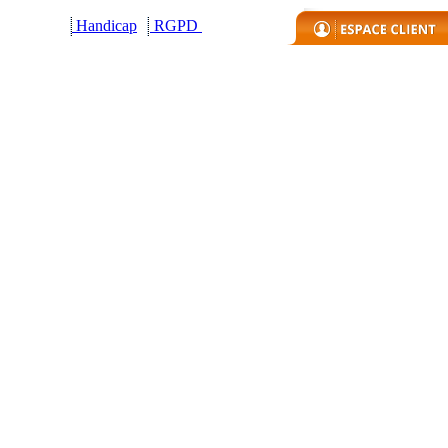
Handicap
R
GPD