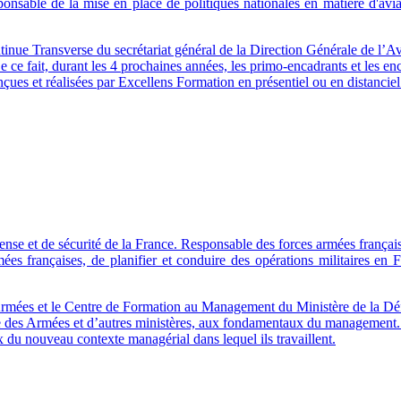
sable de la mise en place de politiques nationales en matière d'aviatio
tinue Transverse du secrétariat général de la Direction Générale de l’
e ce fait, durant les 4 prochaines années, les primo-encadrants et le
çues et réalisées par Excellens Formation en présentiel ou en distanciel
ense et de sécurité de la France. Responsable des forces armées française
mées françaises, de planifier et conduire des opérations militaires en
 Armées et le Centre de Formation au Management du Ministère de la Dé
ère des Armées et d’autres ministères, aux fondamentaux du management. Pa
 du nouveau contexte managérial dans lequel ils travaillent.