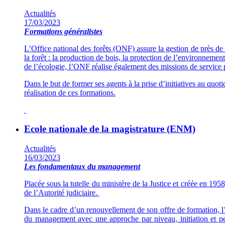
Actualités
17/03/2023
Formations généralistes
L’Office national des forêts (ONF) assure la gestion de près de 
la forêt : la production de bois, la protection de l’environnement
de l’écologie, l’ONF réalise également des missions de service p
Dan
s le but de former ses agents à la prise d’initiatives au qu
réalisation de ces formations.
Ecole nationale de la magistrature (ENM)
Actualités
16/03/2023
Les fondamentaux du management
Placée sous la tutelle du ministère de la Justice et créée en 195
de l’Autorité judiciaire.
Dans le cadre d’un renouvellement de son offre de formation, l
du management avec une approche par niveau, initiation et p