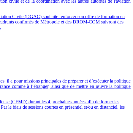
n civile et de la coordination avec les autres autorités de l'aviation
Aviation Civile (DGAC) souhaite renforcer son offre de formation en
s encadrants confirmés de Métropole et des DROM-COM suivront des
.
s, il a pour missions principales de préparer et d’exécuter la politique
 France comme à l’étranger, ainsi que de mettre en œuvre la politique
fense (CFMD) durant les 4 prochaines années afin de former les
r le biais de sessions courtes en présentiel et/ou en distanciel, les