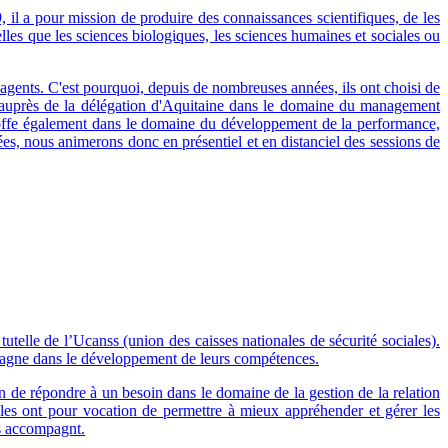
il a pour mission de produire des connaissances scientifiques, de les
elles que les sciences biologiques, les sciences humaines et sociales ou
agents. C'est pourquoi, depuis de nombreuses années, ils ont choisi de
ffeauprès de la délégation d'Aquitaine dans le domaine du management
toffe également dans le domaine du développement de la performance,
es, nous animerons donc en présentiel et en distanciel des sessions de
utelle de l’Ucanss (union des caisses nationales de sécurité sociales).
compagne dans le développement de leurs compétences.
in de répondre à un besoin dans le domaine de la gestion de la relation
lles ont pour vocation de permettre à mieux appréhender et gérer les
les accompagnt.