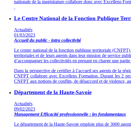
nationale de la magistrature collabore donc avec Excellens Form
Le Centre National de la Fonction Publique Terri
Actualités
01/03/2023
Accueil du public - intra collectivité
Le centre national de la fonction publique territoriale (CNFPT)
territoriales et de leurs agents dans leur mission de service pu
d’accompagner les collectivités en prenant en charge une partie 
Dans la perspective de certifier à l’accueil ses agents de la ré
CNFPT collabore avec Excellens Formation. Durant les 2 proch
CNFPT aux notions de conflits, de désaccord et de violence, aux d
Département de la Haute-Savoie
Actualités
09/02/2023
Management
Efficacité professionnelle : les fondamentaux
Le département de la Haute-Savoie emploie plus de 3000 agents qui 