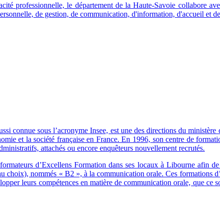
cité professionnelle, le département de la Haute-Savoie collabore ave
rsonnelle, de gestion, de communication, d'information, d'accueil et de 
 aussi connue sous l’acronyme Insee, est une des directions du ministère
onomie et la société française en France. En 1996, son centre de format
 administratifs, attachés ou encore enquêteurs nouvellement recrutés.
formateurs d’Excellens Formation dans ses locaux à Libourne afin de f
u choix), nommés « B2 », à la communication orale. Ces formations d’un
opper leurs compétences en matière de communication orale, que ce soit 