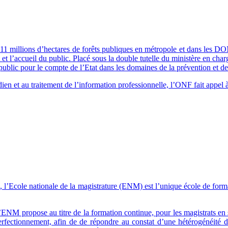
11 millions d’hectares de forêts publiques en métropole et dans les DOM.
 et l’accueil du public. Placé sous la double tutelle du ministère en char
ublic pour le compte de l’Etat dans les domaines de la prévention et de 
otidien et au traitement de l’information professionnelle, l’ONF fait app
8, l’Ecole nationale de la magistrature (ENM) est l’unique école de forma
’ENM propose au titre de la formation continue, pour les magistrats e
erfectionnement, afin de de répondre au constat d’une hétérogénéité 