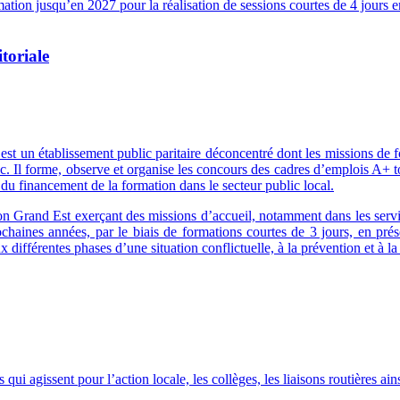
ation jusqu’en 2027 pour la réalisation de sessions courtes de 4 jours e
toriale
 est un établissement public paritaire déconcentré dont les missions de
blic. Il forme, observe et organise les concours des cadres d’emplois A+
du financement de la formation dans le secteur public local.
gion Grand Est exerçant des missions d’accueil, notamment dans les servi
aines années, par le biais de formations courtes de 3 jours, en prése
ifférentes phases d’une situation conflictuelle, à la prévention et à la
agissent pour l’action locale, les collèges, les liaisons routières ainsi 