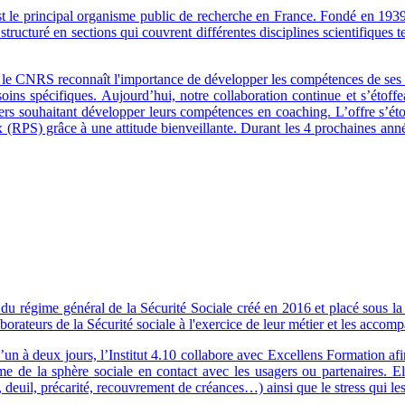
le principal organisme public de recherche en France. Fondé en 1939, 
tructuré en sections qui couvrent différentes disciplines scientifiques t
, le CNRS reconnaît l'importance de développer les compétences de ses 
oins spécifiques. Aujourd’hui, notre collaboration continue et s’éto
ers souhaitant développer leurs compétences en coaching. L’offre s’é
 (RPS) grâce à une attitude bienveillante. Durant les 4 prochaines anné
du régime général de la Sécurité Sociale créé en 2016 et placé sous la t
laborateurs de la Sécurité sociale à l'exercice de leur métier et les ac
’un à deux jours, l’Institut 4.10 collabore avec Excellens Formation af
sme de la sphère sociale en contact avec les usagers ou partenaires. E
ité, deuil, précarité, recouvrement de créances…) ainsi que le stress qui 