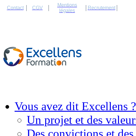
Cookies management panel
Mentions
Contact
CGV
Recrutement
légales
Vous avez dit Excellens ?
Un projet et des valeur
Des convictions et des