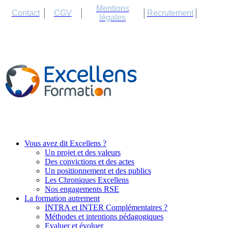
Cookies management panel
Mentions
Contact
CGV
Recrutement
légales
Vous avez dit Excellens ?
Un projet et des valeurs
Des convictions et des actes
Un positionnement et des publics
Les Chroniques Excellens
Nos engagements RSE
La formation autrement
INTRA et INTER Complémentaires ?
Méthodes et intentions pédagogiques
Evaluer et évoluer