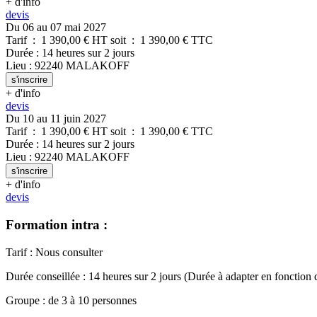
+ d'info
devis
Du 06 au 07 mai 2027
Tarif
:
1 390,00
€ HT
soit
:
1 390,00
€ TTC
Durée
:
14 heures
sur
2 jours
Lieu
:
92240
MALAKOFF
s'inscrire
+ d'info
devis
Du 10 au 11 juin 2027
Tarif
:
1 390,00
€ HT
soit
:
1 390,00
€ TTC
Durée
:
14 heures
sur
2 jours
Lieu
:
92240
MALAKOFF
s'inscrire
+ d'info
devis
Formation intra :
Tarif
:
Nous consulter
Durée conseillée
:
14 heures
sur
2 jours
(Durée à adapter en fonction 
Groupe
:
de
3
à
10
personnes