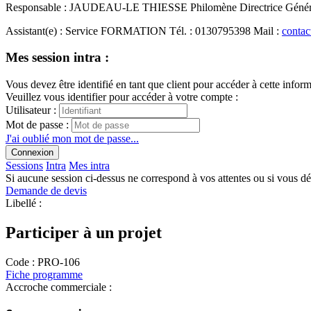
Responsable
:
JAUDEAU-LE THIESSE Philomène
Directrice Géné
Assistant(e)
:
Service FORMATION
Tél.
:
0130795398
Mail
:
contac
Mes session intra :
Vous devez être identifié en tant que client pour accéder à cette infor
Veuillez vous identifier pour accéder à votre compte :
Utilisateur :
Mot de passe :
J'ai oublié mon mot de passe...
Connexion
Sessions
Intra
Mes intra
Si aucune session ci-dessus ne correspond à vos attentes ou si vous d
Demande de devis
Libellé :
Participer à un projet
Code :
PRO-106
Fiche programme
Accroche commerciale :