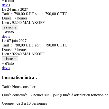
+ d'info
devis
Le 24 mars 2027
Tarif
:
790,00
€ HT
soit
:
790,00
€ TTC
Durée
:
7 heures
Lieu
:
92240
MALAKOFF
s'inscrire
+ d'info
devis
Le 07 juin 2027
Tarif
:
790,00
€ HT
soit
:
790,00
€ TTC
Durée
:
7 heures
Lieu
:
92240
MALAKOFF
s'inscrire
+ d'info
devis
Formation intra :
Tarif
:
Nous consulter
Durée conseillée
:
7 heures
sur
1 jour
(Durée à adapter en fonction de
Groupe
:
de
3
à
10
personnes