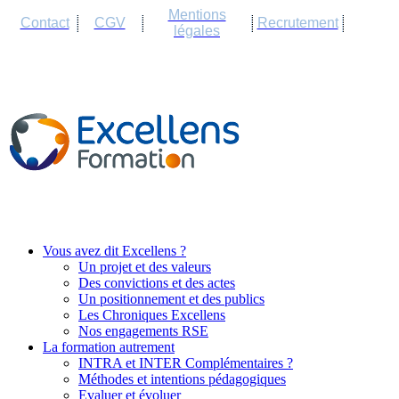
Cookies management panel
Mentions
Contact
CGV
Recrutement
légales
Vous avez dit Excellens ?
Un projet et des valeurs
Des convictions et des actes
Un positionnement et des publics
Les Chroniques Excellens
Nos engagements RSE
La formation autrement
INTRA et INTER Complémentaires ?
Méthodes et intentions pédagogiques
Evaluer et évoluer