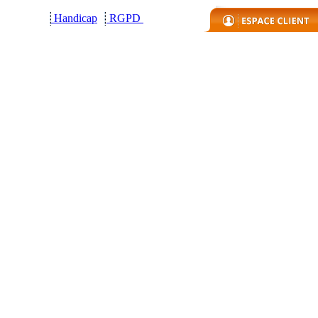
Handicap
R
GPD