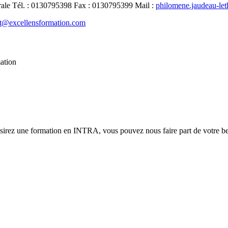
rale
Tél.
:
0130795398
Fax
:
0130795399
Mail
:
philomene.jaudeau-le
t@excellensformation.com
mation
ésirez une formation en INTRA, vous pouvez nous faire part de votre bes