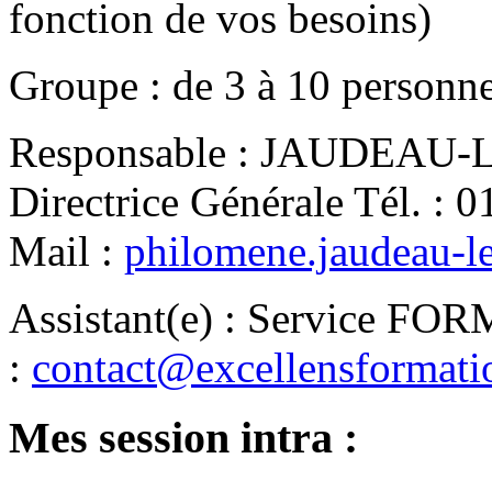
fonction de vos besoins)
Groupe
:
de
3
à
10
personn
Responsable
:
JAUDEAU-LE
Directrice Générale
Tél.
:
0
Mail
:
philomene.jaudeau-l
Assistant(e)
:
Service FO
:
contact@excellensformat
Mes session intra :