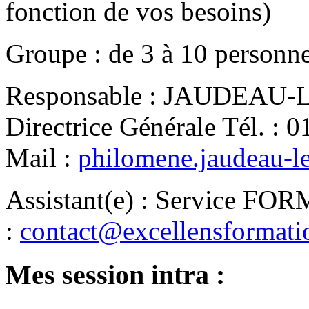
fonction de vos besoins)
Groupe
:
de
3
à
10
personn
Responsable
:
JAUDEAU-LE
Directrice Générale
Tél.
:
0
Mail
:
philomene.jaudeau-l
Assistant(e)
:
Service FO
:
contact@excellensformat
Mes session intra :