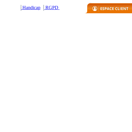
Handicap
R
GPD