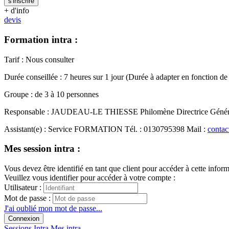
s'inscrire
+ d'info
devis
Formation intra :
Tarif
:
Nous consulter
Durée conseillée
:
7 heures
sur
1 jour
(Durée à adapter en fonction de
Groupe
:
de
3
à
10
personnes
Responsable
:
JAUDEAU-LE THIESSE Philomène
Directrice Géné
Assistant(e)
:
Service FORMATION
Tél.
:
0130795398
Mail
:
contac
Mes session intra :
Vous devez être identifié en tant que client pour accéder à cette infor
Veuillez vous identifier pour accéder à votre compte :
Utilisateur :
Mot de passe :
J'ai oublié mon mot de passe...
Connexion
Sessions
Intra
Mes intra