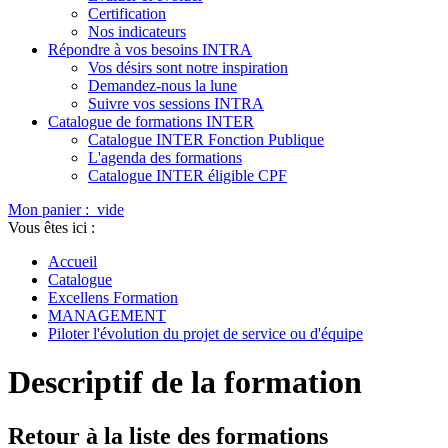
Certification
Nos indicateurs
Répondre à vos besoins INTRA
Vos désirs sont notre inspiration
Demandez-nous la lune
Suivre vos sessions INTRA
Catalogue de formations INTER
Catalogue INTER Fonction Publique
L'agenda des formations
Catalogue INTER éligible CPF
Mon panier :
vide
Vous êtes ici :
Accueil
Catalogue
Excellens Formation
MANAGEMENT
Piloter l'évolution du projet de service ou d'équipe
Descriptif de la formation
Retour à la liste des formations