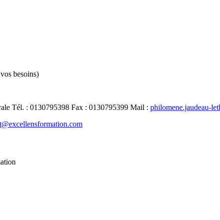
 vos besoins)
rale
Tél.
:
0130795398
Fax
:
0130795399
Mail
:
philomene.jaudeau-le
t@excellensformation.com
mation