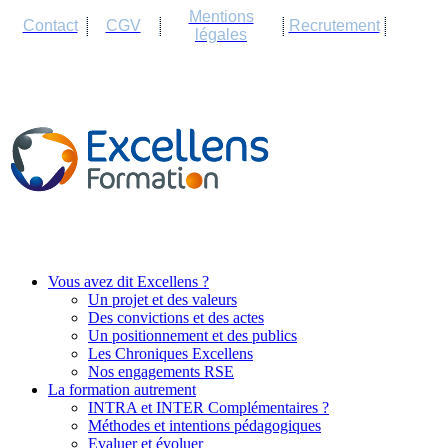
Cookies management panel
Mentions
Contact
CGV
Recrutement
légales
Vous avez dit Excellens ?
Un projet et des valeurs
Des convictions et des actes
Un positionnement et des publics
Les Chroniques Excellens
Nos engagements RSE
La formation autrement
INTRA et INTER Complémentaires ?
Méthodes et intentions pédagogiques
Evaluer et évoluer