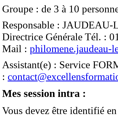
Groupe
:
de
3
à
10
personn
Responsable
:
JAUDEAU-LE
Directrice Générale
Tél.
:
0
Mail
:
philomene.jaudeau-l
Assistant(e)
:
Service FO
:
contact@excellensformat
Mes session intra :
Vous devez être identifié en