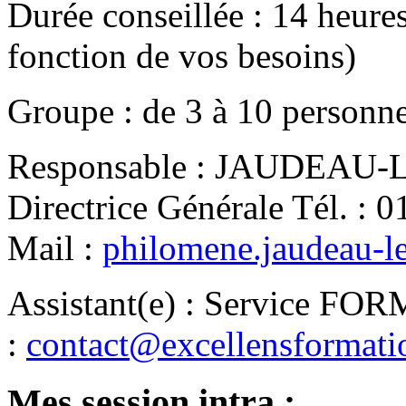
Durée conseillée
:
14 heure
fonction de vos besoins)
Groupe
:
de
3
à
10
personn
Responsable
:
JAUDEAU-LE
Directrice Générale
Tél.
:
0
Mail
:
philomene.jaudeau-l
Assistant(e)
:
Service FO
:
contact@excellensformat
Mes session intra :