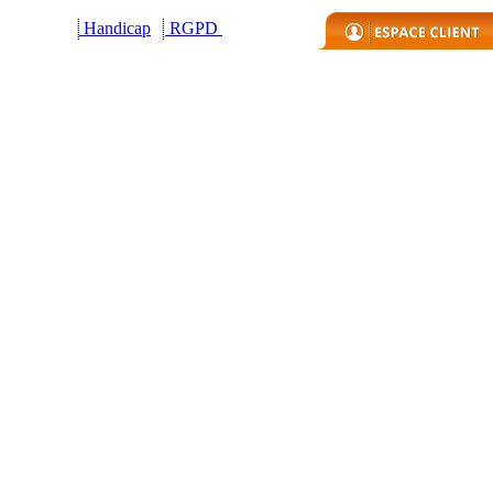
Handicap
R
GPD