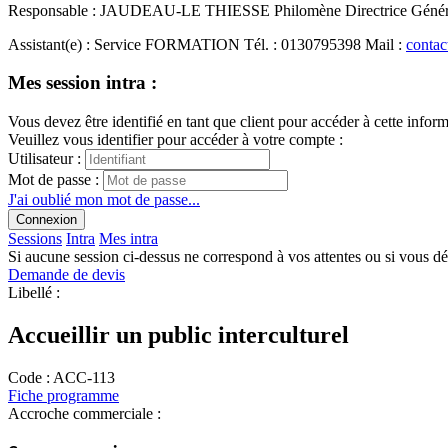
Responsable
:
JAUDEAU-LE THIESSE Philomène
Directrice Géné
Assistant(e)
:
Service FORMATION
Tél.
:
0130795398
Mail
:
contac
Mes session intra :
Vous devez être identifié en tant que client pour accéder à cette infor
Veuillez vous identifier pour accéder à votre compte :
Utilisateur :
Mot de passe :
J'ai oublié mon mot de passe...
Connexion
Sessions
Intra
Mes intra
Si aucune session ci-dessus ne correspond à vos attentes ou si vous d
Demande de devis
Libellé :
Accueillir un public interculturel
Code :
ACC-113
Fiche programme
Accroche commerciale :