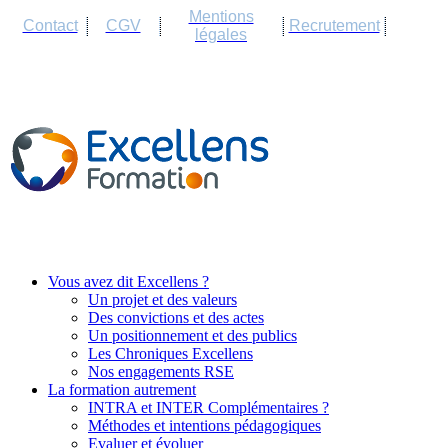
Cookies management panel
Mentions
Contact
CGV
Recrutement
légales
Vous avez dit Excellens ?
Un projet et des valeurs
Des convictions et des actes
Un positionnement et des publics
Les Chroniques Excellens
Nos engagements RSE
La formation autrement
INTRA et INTER Complémentaires ?
Méthodes et intentions pédagogiques
Evaluer et évoluer