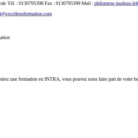
rale
Tél.
:
0130795398
Fax
:
0130795399
Mail
:
philomene.jaudeau-le
t@excellensformation.com
mation
ésirez une formation en INTRA, vous pouvez nous faire part de votre bes