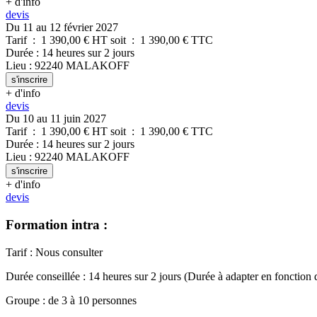
+ d'info
devis
Du 11 au 12 février 2027
Tarif
:
1 390,00
€ HT
soit
:
1 390,00
€ TTC
Durée
:
14 heures
sur
2 jours
Lieu
:
92240
MALAKOFF
s'inscrire
+ d'info
devis
Du 10 au 11 juin 2027
Tarif
:
1 390,00
€ HT
soit
:
1 390,00
€ TTC
Durée
:
14 heures
sur
2 jours
Lieu
:
92240
MALAKOFF
s'inscrire
+ d'info
devis
Formation intra :
Tarif
:
Nous consulter
Durée conseillée
:
14 heures
sur
2 jours
(Durée à adapter en fonction 
Groupe
:
de
3
à
10
personnes