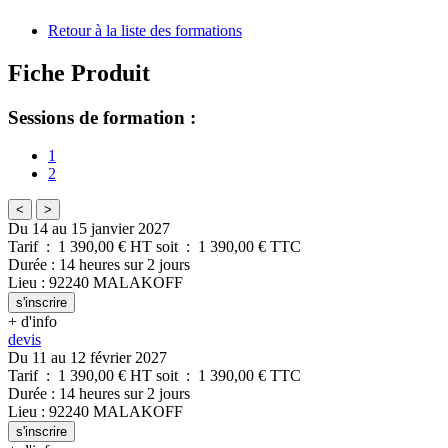
Retour à la liste des formations
Fiche Produit
Sessions de formation :
1
2
<
>
Du 14 au 15 janvier 2027
Tarif
:
1 390,00
€ HT
soit
:
1 390,00
€ TTC
Durée
:
14 heures
sur
2 jours
Lieu
:
92240
MALAKOFF
s'inscrire
+ d'info
devis
Du 11 au 12 février 2027
Tarif
:
1 390,00
€ HT
soit
:
1 390,00
€ TTC
Durée
:
14 heures
sur
2 jours
Lieu
:
92240
MALAKOFF
s'inscrire