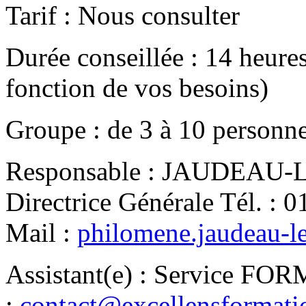
Tarif
:
Nous consulter
Durée conseillée
:
14 heure
fonction de vos besoins)
Groupe
:
de
3
à
10
personn
Responsable
:
JAUDEAU-LE
Directrice Générale
Tél.
:
0
Mail
:
philomene.jaudeau-l
Assistant(e)
:
Service FO
:
contact@excellensformat