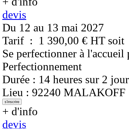
+ d'info
devis
Du 12 au 13 mai 2027
Tarif
:
1 390,00
€ HT
soit
Se perfectionner à l'accueil
Perfectionnement
Durée
:
14 heures
sur
2 jour
Lieu
:
92240
MALAKOFF
s'inscrire
+ d'info
devis