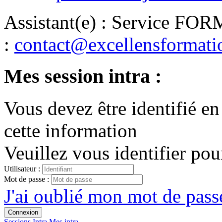
Assistant(e)
:
Service FO
:
contact@excellensformat
Mes session intra :
Vous devez être identifié en
cette information
Veuillez vous identifier pou
Utilisateur :
Mot de passe :
J'ai oublié mon mot de passe
Connexion
Sessions
Intra
Mes intra