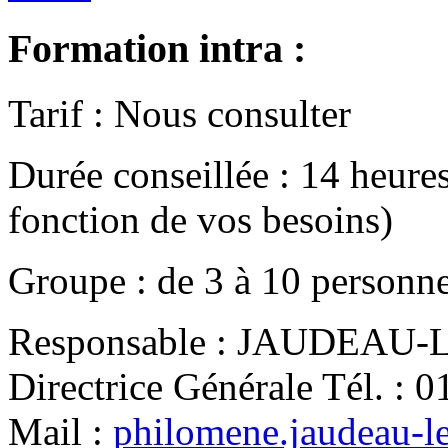
Formation intra :
Tarif
:
Nous consulter
Durée conseillée
:
14 heure
fonction de vos besoins)
Groupe
:
de
3
à
10
personn
Responsable
:
JAUDEAU-LE
Directrice Générale
Tél.
:
0
Mail
:
philomene.jaudeau-l