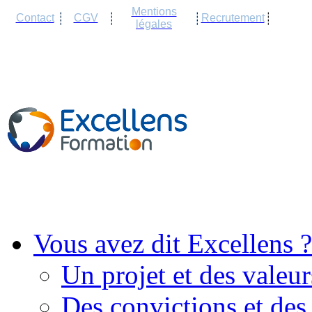
Cookies management panel
Mentions
Contact
CGV
Recrutement
légales
Vous avez dit Excellens ?
Un projet et des valeur
Des convictions et des