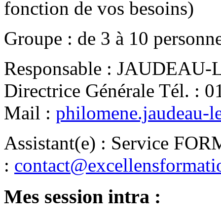
fonction de vos besoins)
Groupe
:
de
3
à
10
personn
Responsable
:
JAUDEAU-LE
Directrice Générale
Tél.
:
0
Mail
:
philomene.jaudeau-l
Assistant(e)
:
Service FO
:
contact@excellensformat
Mes session intra :