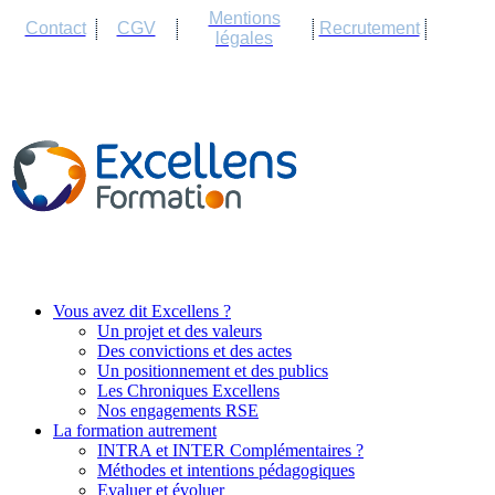
Cookies management panel
Mentions
Contact
CGV
Recrutement
légales
Vous avez dit Excellens ?
Un projet et des valeurs
Des convictions et des actes
Un positionnement et des publics
Les Chroniques Excellens
Nos engagements RSE
La formation autrement
INTRA et INTER Complémentaires ?
Méthodes et intentions pédagogiques
Evaluer et évoluer