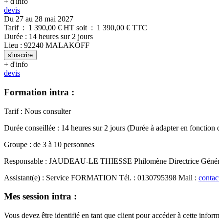
+ d'info
devis
Du 27 au 28 mai 2027
Tarif
:
1 390,00
€ HT
soit
:
1 390,00
€ TTC
Durée
:
14 heures
sur
2 jours
Lieu
:
92240
MALAKOFF
s'inscrire
+ d'info
devis
Formation intra :
Tarif
:
Nous consulter
Durée conseillée
:
14 heures
sur
2 jours
(Durée à adapter en fonction 
Groupe
:
de
3
à
10
personnes
Responsable
:
JAUDEAU-LE THIESSE Philomène
Directrice Géné
Assistant(e)
:
Service FORMATION
Tél.
:
0130795398
Mail
:
contac
Mes session intra :
Vous devez être identifié en tant que client pour accéder à cette infor