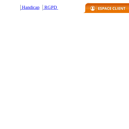
Handicap
R
GPD