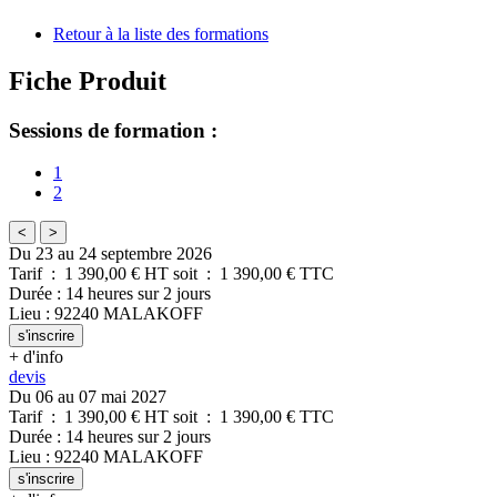
Retour à la liste des formations
Fiche Produit
Sessions de formation :
1
2
<
>
Du 23 au 24 septembre 2026
Tarif
:
1 390,00
€ HT
soit
:
1 390,00
€ TTC
Durée
:
14 heures
sur
2 jours
Lieu
:
92240
MALAKOFF
s'inscrire
+ d'info
devis
Du 06 au 07 mai 2027
Tarif
:
1 390,00
€ HT
soit
:
1 390,00
€ TTC
Durée
:
14 heures
sur
2 jours
Lieu
:
92240
MALAKOFF
s'inscrire