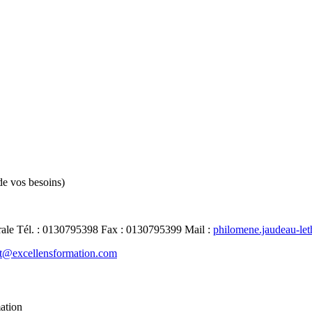
de vos besoins)
rale
Tél.
:
0130795398
Fax
:
0130795399
Mail
:
philomene.jaudeau-le
t@excellensformation.com
mation