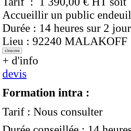
Tarif
:
1 390,00
€ HT
soit
Accueillir un public endeuil
Durée
:
14 heures
sur
2 jour
Lieu
:
92240
MALAKOFF
s'inscrire
+ d'info
devis
Formation intra :
Tarif
:
Nous consulter
Durée conseillée
:
14 heure