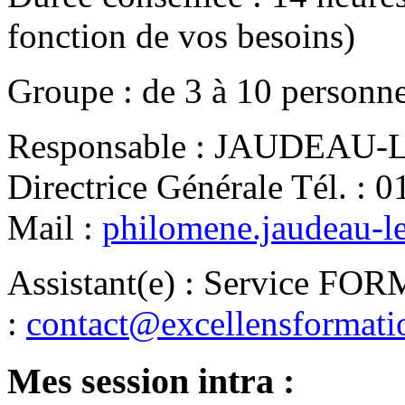
fonction de vos besoins)
Groupe
:
de
3
à
10
personn
Responsable
:
JAUDEAU-LE
Directrice Générale
Tél.
:
0
Mail
:
philomene.jaudeau-l
Assistant(e)
:
Service FO
:
contact@excellensformat
Mes session intra :