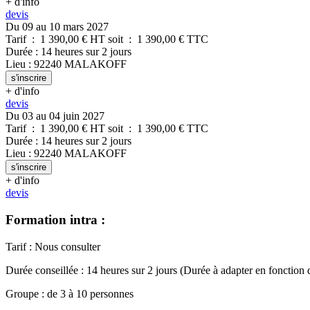
+ d'info
devis
Du 09 au 10 mars 2027
Tarif
:
1 390,00
€ HT
soit
:
1 390,00
€ TTC
Durée
:
14 heures
sur
2 jours
Lieu
:
92240
MALAKOFF
s'inscrire
+ d'info
devis
Du 03 au 04 juin 2027
Tarif
:
1 390,00
€ HT
soit
:
1 390,00
€ TTC
Durée
:
14 heures
sur
2 jours
Lieu
:
92240
MALAKOFF
s'inscrire
+ d'info
devis
Formation intra :
Tarif
:
Nous consulter
Durée conseillée
:
14 heures
sur
2 jours
(Durée à adapter en fonction 
Groupe
:
de
3
à
10
personnes