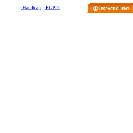
Handicap
R
GPD