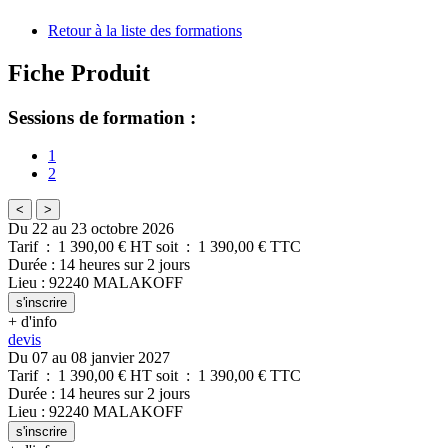
Retour à la liste des formations
Fiche Produit
Sessions de formation :
1
2
<
>
Du 22 au 23 octobre 2026
Tarif
:
1 390,00
€ HT
soit
:
1 390,00
€ TTC
Durée
:
14 heures
sur
2 jours
Lieu
:
92240
MALAKOFF
s'inscrire
+ d'info
devis
Du 07 au 08 janvier 2027
Tarif
:
1 390,00
€ HT
soit
:
1 390,00
€ TTC
Durée
:
14 heures
sur
2 jours
Lieu
:
92240
MALAKOFF
s'inscrire