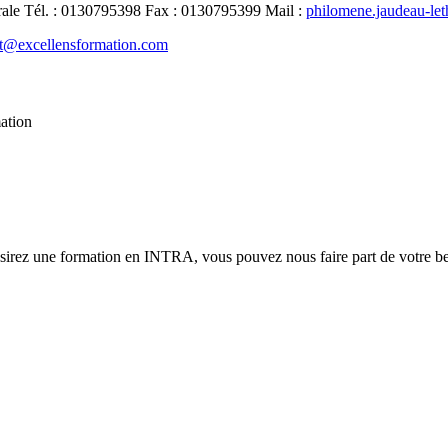
rale
Tél.
:
0130795398
Fax
:
0130795399
Mail
:
philomene.jaudeau-le
t@excellensformation.com
mation
ésirez une formation en INTRA, vous pouvez nous faire part de votre bes