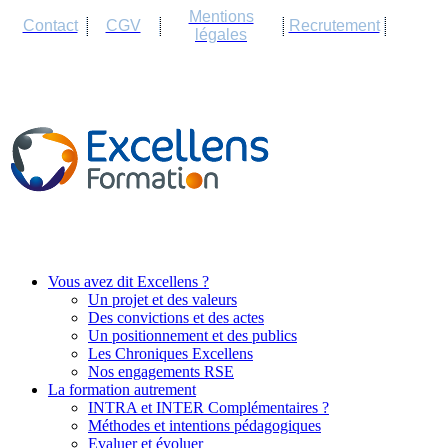
Cookies management panel
Mentions
Contact
CGV
Recrutement
légales
Vous avez dit Excellens ?
Un projet et des valeurs
Des convictions et des actes
Un positionnement et des publics
Les Chroniques Excellens
Nos engagements RSE
La formation autrement
INTRA et INTER Complémentaires ?
Méthodes et intentions pédagogiques
Evaluer et évoluer