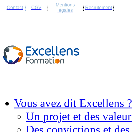
Cookies management panel
Mentions
Contact
CGV
Recrutement
légales
Vous avez dit Excellens ?
Un projet et des valeur
Des convictions et des