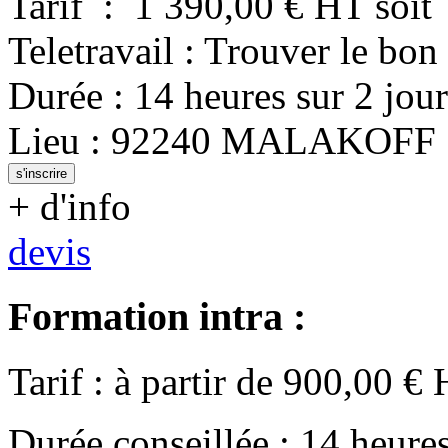
Tarif
:
1 390,00
€ HT
soit
Teletravail : Trouver le bon
Durée
:
14 heures
sur
2 jour
Lieu
:
92240
MALAKOFF
s'inscrire
+ d'info
devis
Formation intra :
Tarif
:
à partir de
900,00
€ 
Durée conseillée
:
14 heure