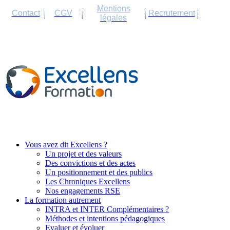
Cookies management panel
Mentions
Contact
CGV
Recrutement
légales
Vous avez dit Excellens ?
Un projet et des valeurs
Des convictions et des actes
Un positionnement et des publics
Les Chroniques Excellens
Nos engagements RSE
La formation autrement
INTRA et INTER Complémentaires ?
Méthodes et intentions pédagogiques
Evaluer et évoluer