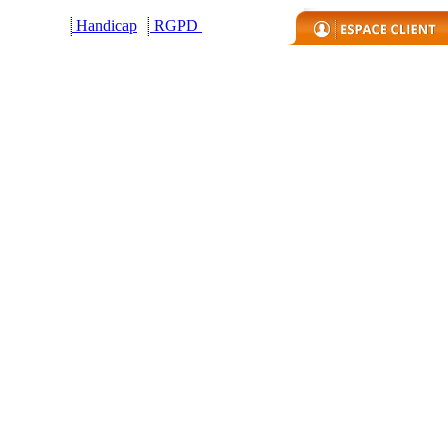
Handicap
R
GPD