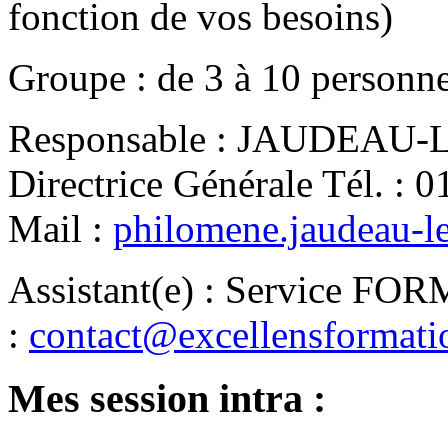
fonction de vos besoins)
Groupe
:
de
3
à
10
personn
Responsable
:
JAUDEAU-LE
Directrice Générale
Tél.
:
0
Mail
:
philomene.jaudeau-l
Assistant(e)
:
Service FO
:
contact@excellensformat
Mes session intra :