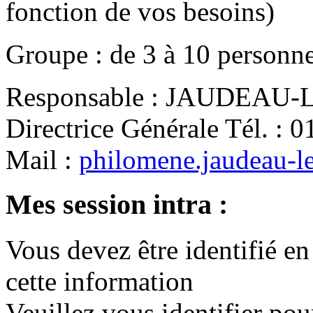
fonction de vos besoins)
Groupe
:
de
3
à
10
personn
Responsable
:
JAUDEAU-LE
Directrice Générale
Tél.
:
0
Mail
:
philomene.jaudeau-l
Mes session intra :
Vous devez être identifié en
cette information
Veuillez vous identifier pou