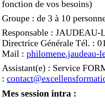
fonction de vos besoins)
Groupe
:
de
3
à
10
personn
Responsable
:
JAUDEAU-LE
Directrice Générale
Tél.
:
0
Mail
:
philomene.jaudeau-l
Assistant(e)
:
Service FO
:
contact@excellensformat
Mes session intra :