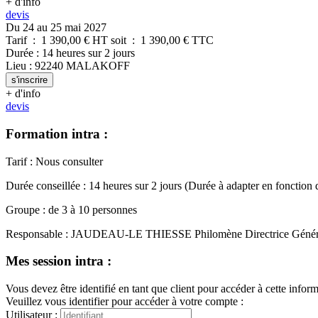
+ d'info
devis
Du 24 au 25 mai 2027
Tarif
:
1 390,00
€ HT
soit
:
1 390,00
€ TTC
Durée
:
14 heures
sur
2 jours
Lieu
:
92240
MALAKOFF
s'inscrire
+ d'info
devis
Formation intra :
Tarif
:
Nous consulter
Durée conseillée
:
14 heures
sur
2 jours
(Durée à adapter en fonction 
Groupe
:
de
3
à
10
personnes
Responsable
:
JAUDEAU-LE THIESSE Philomène
Directrice Géné
Mes session intra :
Vous devez être identifié en tant que client pour accéder à cette infor
Veuillez vous identifier pour accéder à votre compte :
Utilisateur :