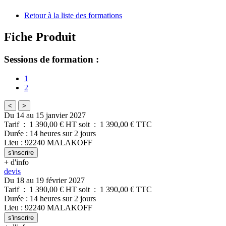
Retour à la liste des formations
Fiche Produit
Sessions de formation :
1
2
<
>
Du 14 au 15 janvier 2027
Tarif
:
1 390,00
€ HT
soit
:
1 390,00
€ TTC
Durée
:
14 heures
sur
2 jours
Lieu
:
92240
MALAKOFF
s'inscrire
+ d'info
devis
Du 18 au 19 février 2027
Tarif
:
1 390,00
€ HT
soit
:
1 390,00
€ TTC
Durée
:
14 heures
sur
2 jours
Lieu
:
92240
MALAKOFF
s'inscrire