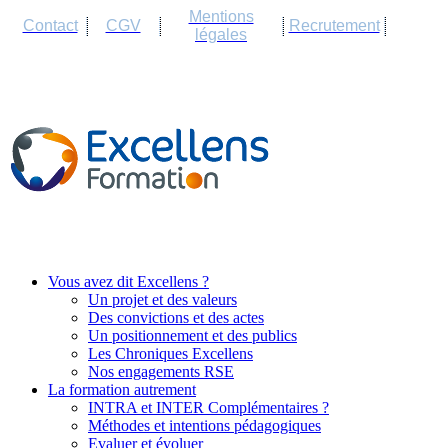
Cookies management panel
Mentions
Contact
CGV
Recrutement
légales
Vous avez dit Excellens ?
Un projet et des valeurs
Des convictions et des actes
Un positionnement et des publics
Les Chroniques Excellens
Nos engagements RSE
La formation autrement
INTRA et INTER Complémentaires ?
Méthodes et intentions pédagogiques
Evaluer et évoluer