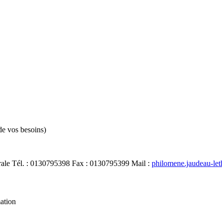
de vos besoins)
rale
Tél.
:
0130795398
Fax
:
0130795399
Mail
:
philomene.jaudeau-le
mation