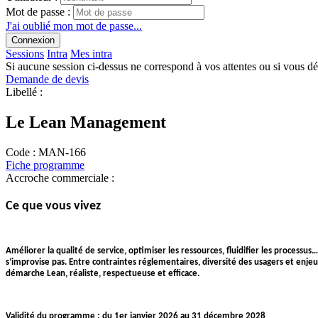
Mot de passe :
J'ai oublié mon mot de passe...
Connexion
Sessions
Intra
Mes intra
Si aucune session ci-dessus ne correspond à vos attentes ou si vous d
Demande de devis
Libellé :
Le Lean Management
Code :
MAN-166
Fiche programme
Accroche commerciale :
Ce que vous vivez
Améliorer la qualité de service, optimiser les ressources, fluidifier les processu
s’improvise pas. Entre contraintes réglementaires, diversité des usagers et enj
démarche Lean, réaliste, respectueuse et efficace.
Validité du programme : du 1er janvier 2026 au 31 décembre 2028