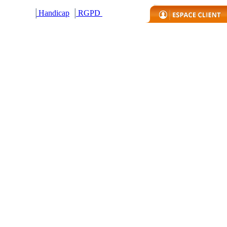
Handicap
R
GPD