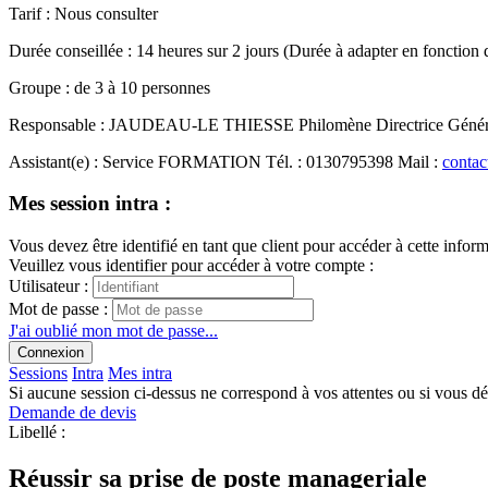
Tarif
:
Nous consulter
Durée conseillée
:
14 heures
sur
2 jours
(Durée à adapter en fonction 
Groupe
:
de
3
à
10
personnes
Responsable
:
JAUDEAU-LE THIESSE Philomène
Directrice Géné
Assistant(e)
:
Service FORMATION
Tél.
:
0130795398
Mail
:
contac
Mes session intra :
Vous devez être identifié en tant que client pour accéder à cette infor
Veuillez vous identifier pour accéder à votre compte :
Utilisateur :
Mot de passe :
J'ai oublié mon mot de passe...
Connexion
Sessions
Intra
Mes intra
Si aucune session ci-dessus ne correspond à vos attentes ou si vous d
Demande de devis
Libellé :
Réussir sa prise de poste manageriale