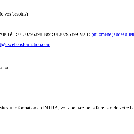
de vos besoins)
rale
Tél.
:
0130795398
Fax
:
0130795399
Mail
:
philomene.jaudeau-le
t@excellensformation.com
mation
ésirez une formation en INTRA, vous pouvez nous faire part de votre bes