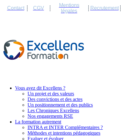
Cookies management panel
Mentions
Contact
CGV
Recrutement
légales
Vous avez dit Excellens ?
Un projet et des valeurs
Des convictions et des actes
Un positionnement et des publics
Les Chroniques Excellens
Nos engagements RSE
La formation autrement
INTRA et INTER Complémentaires ?
Méthodes et intentions pédagogiques
Evaluer et évoluer