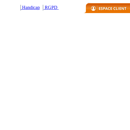
Handicap
R
GPD