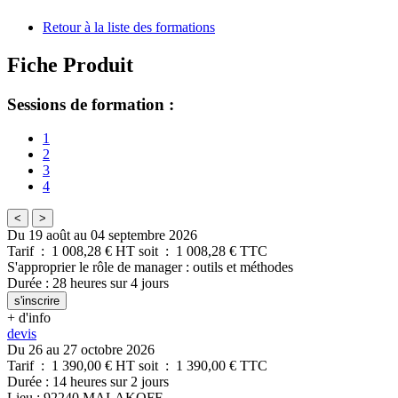
Retour à la liste des formations
Fiche Produit
Sessions de formation :
1
2
3
4
<
>
Du 19 août au 04 septembre 2026
Tarif
:
1 008,28
€ HT
soit
:
1 008,28
€ TTC
S'approprier le rôle de manager : outils et méthodes
Durée
:
28 heures
sur
4 jours
s'inscrire
+ d'info
devis
Du 26 au 27 octobre 2026
Tarif
:
1 390,00
€ HT
soit
:
1 390,00
€ TTC
Durée
:
14 heures
sur
2 jours
Lieu
:
92240
MALAKOFF