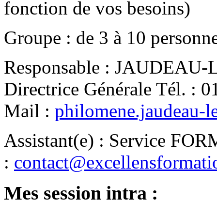
fonction de vos besoins)
Groupe
:
de
3
à
10
personn
Responsable
:
JAUDEAU-LE
Directrice Générale
Tél.
:
0
Mail
:
philomene.jaudeau-l
Assistant(e)
:
Service FO
:
contact@excellensformat
Mes session intra :