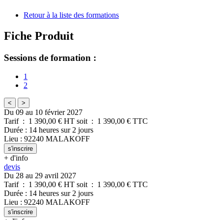
Retour à la liste des formations
Fiche Produit
Sessions de formation :
1
2
<
>
Du 09 au 10 février 2027
Tarif
:
1 390,00
€ HT
soit
:
1 390,00
€ TTC
Durée
:
14 heures
sur
2 jours
Lieu
:
92240
MALAKOFF
s'inscrire
+ d'info
devis
Du 28 au 29 avril 2027
Tarif
:
1 390,00
€ HT
soit
:
1 390,00
€ TTC
Durée
:
14 heures
sur
2 jours
Lieu
:
92240
MALAKOFF
s'inscrire