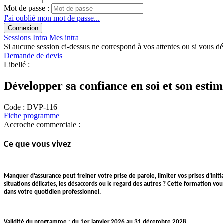
Mot de passe :
J'ai oublié mon mot de passe...
Connexion
Sessions
Intra
Mes intra
Si aucune session ci-dessus ne correspond à vos attentes ou si vous d
Demande de devis
Libellé :
Développer sa confiance en soi et son estim
Code :
DVP-116
Fiche programme
Accroche commerciale :
Ce que vous vivez
Manquer d’assurance peut freiner votre prise de parole, limiter vos prises d’initi
situations délicates, les désaccords ou le regard des autres ? Cette formation v
dans votre quotidien professionnel.
Validité du programme : du 1er janvier 2026 au 31 décembre 2028