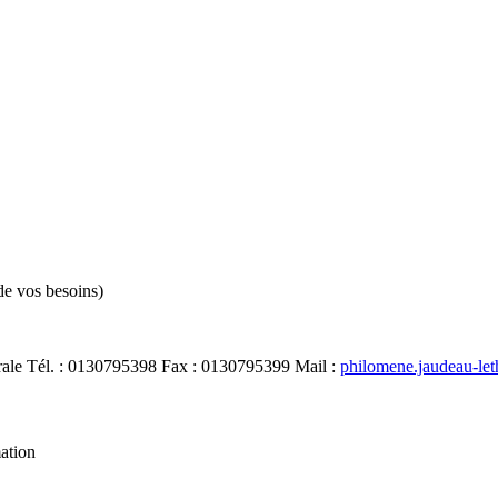
de vos besoins)
rale
Tél.
:
0130795398
Fax
:
0130795399
Mail
:
philomene.jaudeau-le
mation