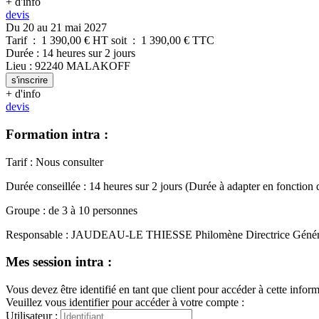
+ d'info
devis
Du 20 au 21 mai 2027
Tarif
:
1 390,00
€ HT
soit
:
1 390,00
€ TTC
Durée
:
14 heures
sur
2 jours
Lieu
:
92240
MALAKOFF
s'inscrire
+ d'info
devis
Formation intra :
Tarif
:
Nous consulter
Durée conseillée
:
14 heures
sur
2 jours
(Durée à adapter en fonction 
Groupe
:
de
3
à
10
personnes
Responsable
:
JAUDEAU-LE THIESSE Philomène
Directrice Géné
Mes session intra :
Vous devez être identifié en tant que client pour accéder à cette infor
Veuillez vous identifier pour accéder à votre compte :
Utilisateur :