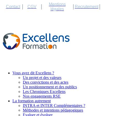
Cookies management panel
Mentions
Contact
CGV
Recrutement
légales
Vous avez dit Excellens ?
Un projet et des valeurs
Des convictions et des actes
Un positionnement et des publics
Les Chroniques Excellens
Nos engagements RSE
La formation autrement
INTRA et INTER Complémentaires ?
Méthodes et intentions pédagogiques
Evaluer et évoluer