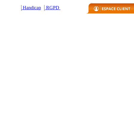
Handicap
R
GPD