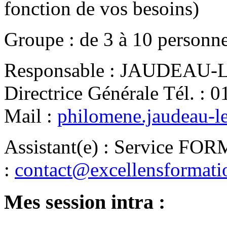
fonction de vos besoins)
Groupe
:
de
3
à
10
personn
Responsable
:
JAUDEAU-LE
Directrice Générale
Tél.
:
0
Mail
:
philomene.jaudeau-l
Assistant(e)
:
Service FO
:
contact@excellensformat
Mes session intra :