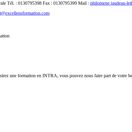
rale
Tél.
:
0130795398
Fax
:
0130795399
Mail
:
philomene.jaudeau-le
t@excellensformation.com
mation
ésirez une formation en INTRA, vous pouvez nous faire part de votre bes