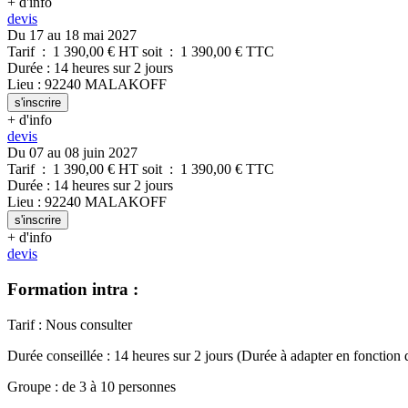
+ d'info
devis
Du 17 au 18 mai 2027
Tarif
:
1 390,00
€ HT
soit
:
1 390,00
€ TTC
Durée
:
14 heures
sur
2 jours
Lieu
:
92240
MALAKOFF
s'inscrire
+ d'info
devis
Du 07 au 08 juin 2027
Tarif
:
1 390,00
€ HT
soit
:
1 390,00
€ TTC
Durée
:
14 heures
sur
2 jours
Lieu
:
92240
MALAKOFF
s'inscrire
+ d'info
devis
Formation intra :
Tarif
:
Nous consulter
Durée conseillée
:
14 heures
sur
2 jours
(Durée à adapter en fonction 
Groupe
:
de
3
à
10
personnes