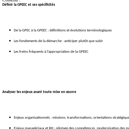
Définir la GPEEC et ses spécificités
De la GPEC à la GPEEC : définitions et évolutions terminologiques
Les fondements de la démarche : anticiper plutôt que subir
Les freins fréquents à l’appropriation de la GPEEC
Analyser les enjeux avant toute mise en œuvre
Enjeux organisationnels : missions, transformations, orientations stratégiqu
Enjeux managériaux et RH : pilotage des compétences, modernisation des m