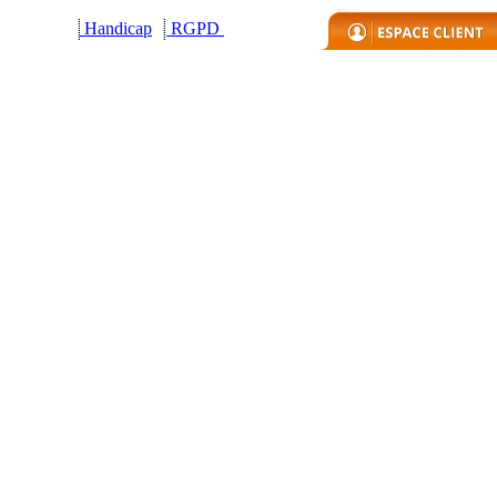
Handicap
R
GPD