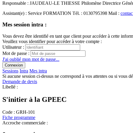
Responsable
:
JAUDEAU-LE THIESSE Philomène
Directrice Géné
Assistant(e)
:
Service FORMATION
Tél.
:
0130795398
Mail
:
contac
Mes session intra :
Vous devez être identifié en tant que client pour accéder à cette infor
Veuillez vous identifier pour accéder à votre compte :
Utilisateur :
Mot de passe :
J'ai oublié mon mot de passe...
Connexion
Sessions
Intra
Mes intra
Si aucune session ci-dessus ne correspond à vos attentes ou si vous d
Demande de devis
Libellé :
S'initier à la GPEEC
Code :
GRH-101
Fiche programme
Accroche commerciale :