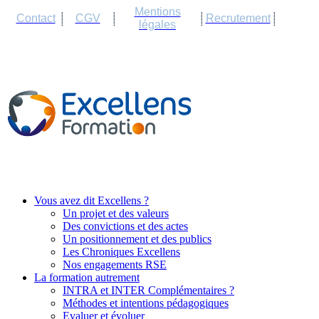
Cookies management panel
Mentions
Contact
CGV
Recrutement
légales
Vous avez dit Excellens ?
Un projet et des valeurs
Des convictions et des actes
Un positionnement et des publics
Les Chroniques Excellens
Nos engagements RSE
La formation autrement
INTRA et INTER Complémentaires ?
Méthodes et intentions pédagogiques
Evaluer et évoluer