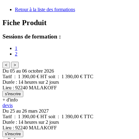
Retour à la liste des formations
Fiche Produit
Sessions de formation :
1
2
<
>
Du 05 au 06 octobre 2026
Tarif
:
1 390,00
€ HT
soit
:
1 390,00
€ TTC
Durée
:
14 heures
sur
2 jours
Lieu
:
92240
MALAKOFF
s'inscrire
+ d'info
devis
Du 25 au 26 mars 2027
Tarif
:
1 390,00
€ HT
soit
:
1 390,00
€ TTC
Durée
:
14 heures
sur
2 jours
Lieu
:
92240
MALAKOFF
s'inscrire