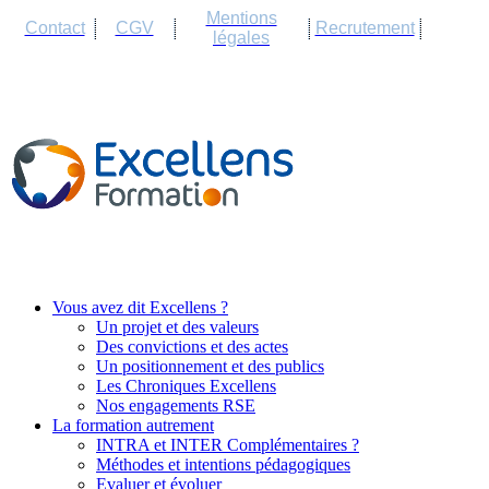
Cookies management panel
Mentions
Contact
CGV
Recrutement
légales
Vous avez dit Excellens ?
Un projet et des valeurs
Des convictions et des actes
Un positionnement et des publics
Les Chroniques Excellens
Nos engagements RSE
La formation autrement
INTRA et INTER Complémentaires ?
Méthodes et intentions pédagogiques
Evaluer et évoluer