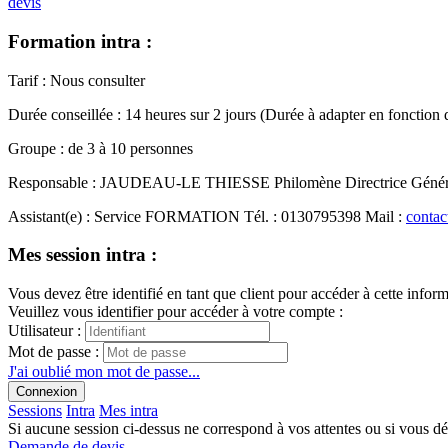
devis
Formation intra :
Tarif
:
Nous consulter
Durée conseillée
:
14 heures
sur
2 jours
(Durée à adapter en fonction 
Groupe
:
de
3
à
10
personnes
Responsable
:
JAUDEAU-LE THIESSE Philomène
Directrice Géné
Assistant(e)
:
Service FORMATION
Tél.
:
0130795398
Mail
:
contac
Mes session intra :
Vous devez être identifié en tant que client pour accéder à cette infor
Veuillez vous identifier pour accéder à votre compte :
Utilisateur :
Mot de passe :
J'ai oublié mon mot de passe...
Connexion
Sessions
Intra
Mes intra
Si aucune session ci-dessus ne correspond à vos attentes ou si vous d
Demande de devis