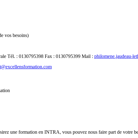
de vos besoins)
rale
Tél.
:
0130795398
Fax
:
0130795399
Mail
:
philomene.jaudeau-le
t@excellensformation.com
mation
ésirez une formation en INTRA, vous pouvez nous faire part de votre bes