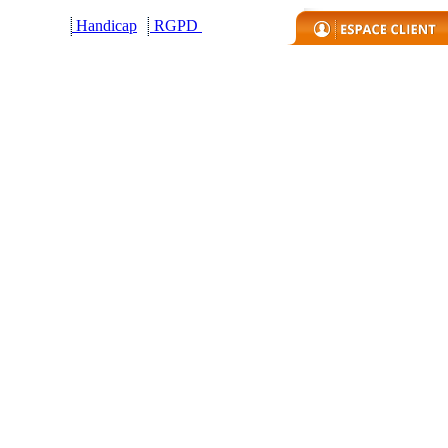
Handicap
R
GPD